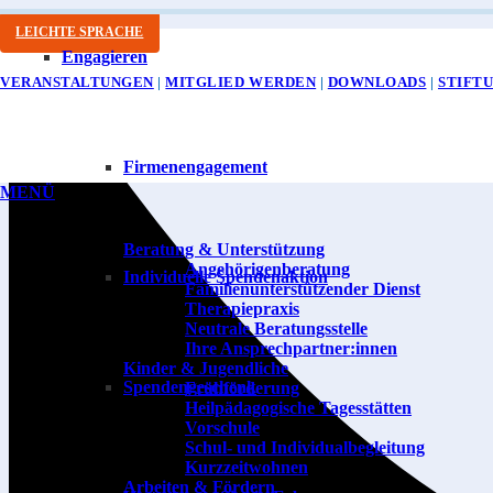
LEICHTE SPRACHE
Engagieren
VERANSTALTUNGEN
|
MITGLIED WERDEN
|
DOWNLOADS
|
STIFT
Firmen­enga­gement
MENÜ
Wir für Sie
Beratung & Unterstützung
Angehörigenberatung
Indivi­duelle Spenden­aktion
Familienunterstützender Dienst
Therapiepraxis
Neutrale Beratungsstelle
Ihre Ansprechpartner:innen
Kinder & Jugendliche
Spenden­geschenk
Frühförderung
Heilpäda­gogische Tages­stätten
Vorschule
Schul- und Individual­begleitung
Kurz­zeit­wohnen
Arbeiten & Fördern